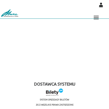
'
0
0,00
Głó
PLN
14
53
DOSTAWCA SYSTEMU
SYSTEM SPRZEDAŻY BILETÓW
2022 WSZELKIE PRAWA ZASTRZEŻONE