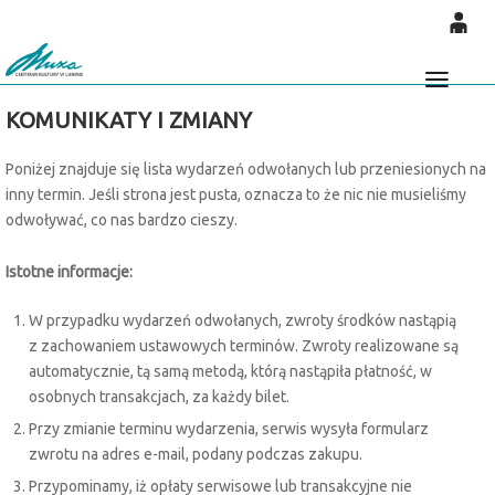
'
0
0,00
Głó
KOMUNIKATY I ZMIANY
PLN
Poniżej znajduje się lista wydarzeń odwołanych lub przeniesionych na
inny termin. Jeśli strona jest pusta, oznacza to że nic nie musieliśmy
14
53
odwoływać, co nas bardzo cieszy.
Istotne informacje:
W przypadku wydarzeń odwołanych, zwroty środków nastąpią
z zachowaniem ustawowych terminów. Zwroty realizowane są
automatycznie, tą samą metodą, którą nastąpiła płatność, w
osobnych transakcjach, za każdy bilet.
Przy zmianie terminu wydarzenia, serwis wysyła formularz
zwrotu na adres e-mail, podany podczas zakupu.
Przypominamy, iż opłaty serwisowe lub transakcyjne nie