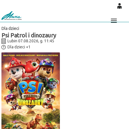
'
0
0,00
Głó
Dla dzieci
PLN
Psi Patrol i dinozaury
Lubin 07.08.2026, g. 11:45
Dla dzieci
+1
14
47