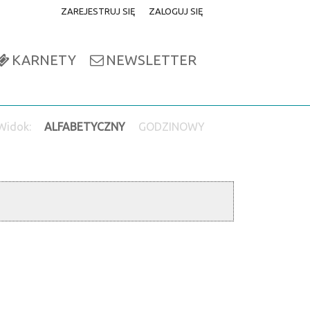
ZAREJESTRUJ SIĘ
ZALOGUJ SIĘ
0
0,00
KARNETY
NEWSLETTER
PLN
14
51
Widok:
ALFABETYCZNY
GODZINOWY