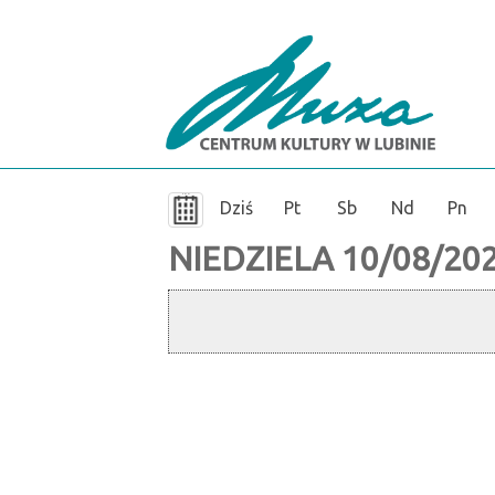
'
06-08-2026
Dziś
Pt
Sb
Nd
Pn
NIEDZIELA 10/08/20