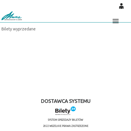
'
0
0,00
Głó
Bilety wyprzedane
PLN
14
54
DOSTAWCA SYSTEMU
SYSTEM SPRZEDAŻY BILETÓW
2022 WSZELKIE PRAWA ZASTRZEŻONE