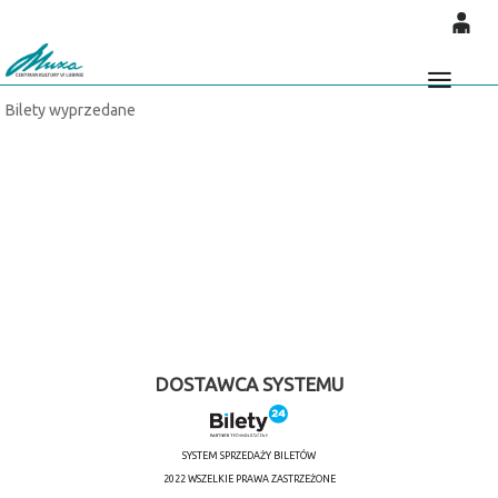
'
0
0,00
Głó
Bilety wyprzedane
PLN
14
53
DOSTAWCA SYSTEMU
SYSTEM SPRZEDAŻY BILETÓW
2022 WSZELKIE PRAWA ZASTRZEŻONE