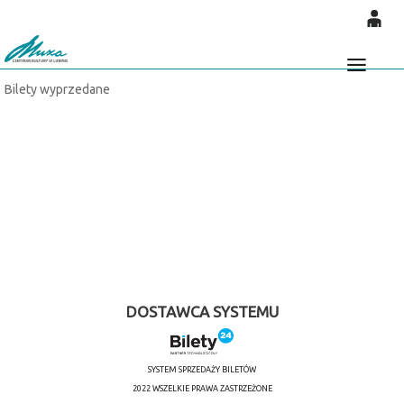
'
0
0,00
Głó
Bilety wyprzedane
PLN
14
53
DOSTAWCA SYSTEMU
SYSTEM SPRZEDAŻY BILETÓW
2022 WSZELKIE PRAWA ZASTRZEŻONE