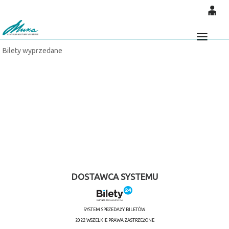
'
0
0,00
Głó
Bilety wyprzedane
PLN
14
53
DOSTAWCA SYSTEMU
SYSTEM SPRZEDAŻY BILETÓW
2022 WSZELKIE PRAWA ZASTRZEŻONE