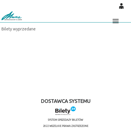
'
0
0,00
Głó
Bilety wyprzedane
PLN
14
52
DOSTAWCA SYSTEMU
SYSTEM SPRZEDAŻY BILETÓW
2022 WSZELKIE PRAWA ZASTRZEŻONE