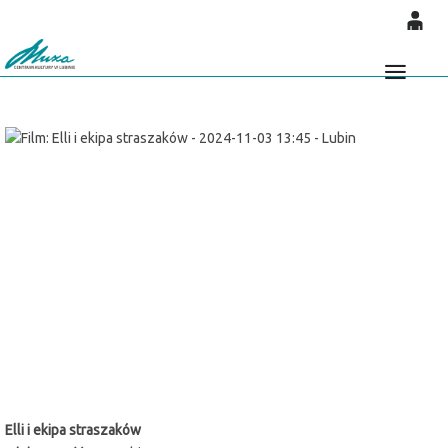
'
0
0,00
Głó
PLN
14
52
Elli i ekipa straszaków