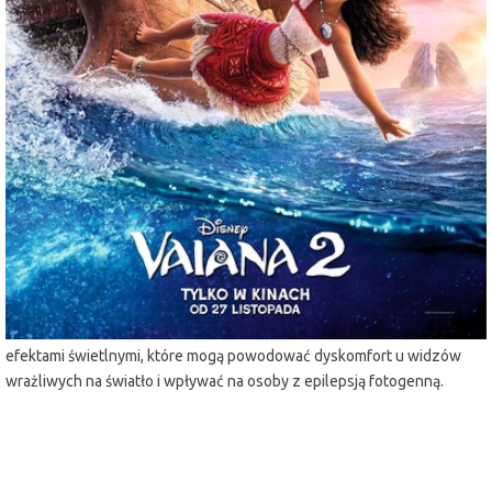
miejscowość:
Lubin
adres:
Armii Krajowej 1
data i godzina:
02.12.2024, g. 17:15
Info
Opis wydarzenia:
Vaiana i Maui ponownie łączą siły wyruszając w niebezpieczną
podróż z dość nietypową załogą. Odpowiadając na wezwanie
przodków płyną na dalekie i nieznane wcześniej wody Oceanii, aby
wypełnić niebezpieczną misję.
Uwaga!
W filmie "Vaiana 2" znajduje się kilka scenz dynamicznymi
efektami świetlnymi, które mogą powodować dyskomfort u widzów
wrażliwych na światło i wpływać na osoby z epilepsją fotogenną.