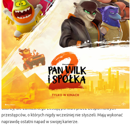
miejscowość:
Lubin
adres:
Armii Krajowej 1
data i godzina:
02.08.2025, g. 13:30
Info
Opis wydarzenia:
Kontynuacja przeboju kinowego z 2022 r., opartego na bestsellerowej
serii książek New York Timesa autorstwa Aarona Blabeya. Ulubieni
bohaterowie powracają i tym razem mają towarzystwo. Pan Wilk z
przyjaciółmi chcą zdobyć zaufanie i akceptację w swoim nowym
zmienionym życiu jako dobrzy obywatele. Ich spokój jednak zostanie
przerwany, bo mają do wykonania „ostatnie zadanie”. Nasi
zreformowani złoczyńcy starają się (bardzo, bardzo mocno) być
dobrzy, ale zamiast tego zostają porwani przez zespół nowych
przestępców, o których nigdy wcześniej nie słyszeli. Mają wykonać
naprawdę ostatni napad w swojej karierze.