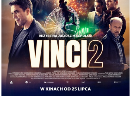
miejscowość:
Lubin
adres:
Armii Krajowej 1
data i godzina:
04.08.2025, g. 17:00
Info
Opis wydarzenia:
Bezpośrednia kontynuacja kultowej komedii kryminalnej „Vinci” z 2004
r. Akcja rozpoczyna się 20 lat później. Były złodziej sztuki Cuma
(Robert Więckiewicz) spędza emeryturę na andaluzyjskim wybrzeżu.
Odwiedza go stary znajomy, paser Chudy (Mirosław Haniszewski), były
współpracownik Grubego, proponując kolejny skok w Polsce.