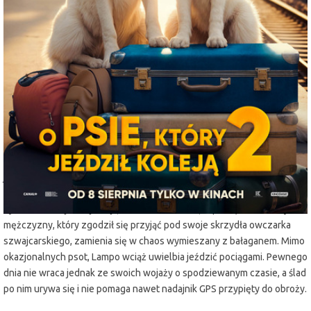
miejscowość:
Lubin
adres:
Armii Krajowej 1
data i godzina:
08.08.2025, g. 13:45
Info
Opis wydarzenia:
Po udanej operacji w USA Zuzia (Liliana Zajbert) wraz ze swoimi
rodzicami (Mateusz Damięcki i Monika Pikuła) wraca do Polski. Na czas
jej nieobecności Lampo, czyli znany w całym kraju jako PKPies
ukochany czworonóg dziewczynki, zostaje oddany pod opiekę
dyrektora stacji kolejowej (Adam Woronowicz). Uporządkowane życie
mężczyzny, który zgodził się przyjąć pod swoje skrzydła owczarka
szwajcarskiego, zamienia się w chaos wymieszany z bałaganem. Mimo
okazjonalnych psot, Lampo wciąż uwielbia jeździć pociągami. Pewnego
dnia nie wraca jednak ze swoich wojaży o spodziewanym czasie, a ślad
po nim urywa się i nie pomaga nawet nadajnik GPS przypięty do obroży.