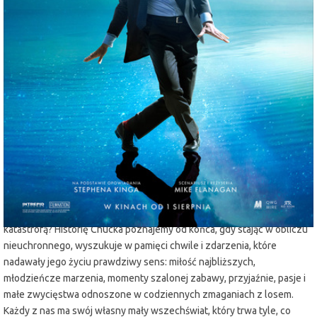
miejscowość:
Lubin
adres:
Armii Krajowej 1
data i godzina:
09.08.2025, g. 19:15
Info
Opis wydarzenia:
Ekranizacja opowiadania Stephena Kinga („Zielona mila”, „Skazani na
Shawshank”). U progu końca świata Marty i Felicia próbują odbudować
swoją relację i odkryć kim jest tajemniczy Chuck Krantz, którego
uśmiechniętą twarz widzą na wszechobecnych billboardach. Czy jego
los splata się jakoś z ich losem i jaki ma związek ze zbliżającą się
katastrofą? Historię Chucka poznajemy od końca, gdy stając w obliczu
nieuchronnego, wyszukuje w pamięci chwile i zdarzenia, które
nadawały jego życiu prawdziwy sens: miłość najbliższych,
młodzieńcze marzenia, momenty szalonej zabawy, przyjaźnie, pasje i
małe zwycięstwa odnoszone w codziennych zmaganiach z losem.
Każdy z nas ma swój własny mały wszechświat, który trwa tyle, co