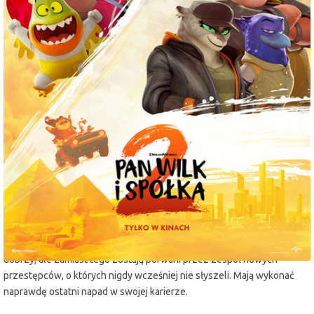
miejscowość:
Lubin
adres:
Armii Krajowej 1
data i godzina:
10.08.2025, g. 13:30
Info
Opis wydarzenia:
Kontynuacja przeboju kinowego z 2022 r., opartego na bestsellerowej
serii książek New York Timesa autorstwa Aarona Blabeya. Ulubieni
bohaterowie powracają i tym razem mają towarzystwo. Pan Wilk z
przyjaciółmi chcą zdobyć zaufanie i akceptację w swoim nowym
zmienionym życiu jako dobrzy obywatele. Ich spokój jednak zostanie
przerwany, bo mają do wykonania „ostatnie zadanie”. Nasi
zreformowani złoczyńcy starają się (bardzo, bardzo mocno) być
dobrzy, ale zamiast tego zostają porwani przez zespół nowych
przestępców, o których nigdy wcześniej nie słyszeli. Mają wykonać
naprawdę ostatni napad w swojej karierze.