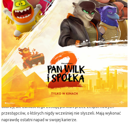
miejscowość:
Lubin
adres:
Armii Krajowej 1
data i godzina:
13.08.2025, g. 13:15
Info
Opis wydarzenia:
Kontynuacja przeboju kinowego z 2022 r., opartego na bestsellerowej
serii książek New York Timesa autorstwa Aarona Blabeya. Ulubieni
bohaterowie powracają i tym razem mają towarzystwo. Pan Wilk z
przyjaciółmi chcą zdobyć zaufanie i akceptację w swoim nowym
zmienionym życiu jako dobrzy obywatele. Ich spokój jednak zostanie
przerwany, bo mają do wykonania „ostatnie zadanie”. Nasi
zreformowani złoczyńcy starają się (bardzo, bardzo mocno) być
dobrzy, ale zamiast tego zostają porwani przez zespół nowych
przestępców, o których nigdy wcześniej nie słyszeli. Mają wykonać
naprawdę ostatni napad w swojej karierze.