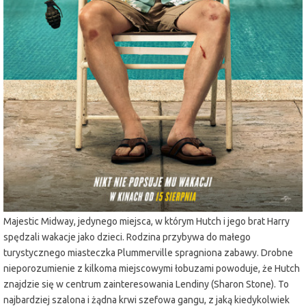
miejscowość:
Lubin
adres:
Armii Krajowej 1
data i godzina:
17.08.2025, g. 19:15
Info
Opis wydarzenia:
Najbardziej niebezpiecznym miejscem mogą się okazać rodzinne
wakacje. Bob Odenkirk powraca jako mąż, ojciec i pracoholik Hutch
Mansell w nowym rozdziale hitu „Nikt”z 2021 r. Hutch i jego żona
Becca (Connie Nielsen) są przepracowani i oddalają się od siebie.
Postanawiają więc zabrać swoje dzieci na wycieczkę do Wild Bill's
Majestic Midway, jedynego miejsca, w którym Hutch i jego brat Harry
spędzali wakacje jako dzieci. Rodzina przybywa do małego
turystycznego miasteczka Plummerville spragniona zabawy. Drobne
nieporozumienie z kilkoma miejscowymi łobuzami powoduje, że Hutch
znajdzie się w centrum zainteresowania Lendiny (Sharon Stone). To
najbardziej szalona i żądna krwi szefowa gangu, z jaką kiedykolwiek