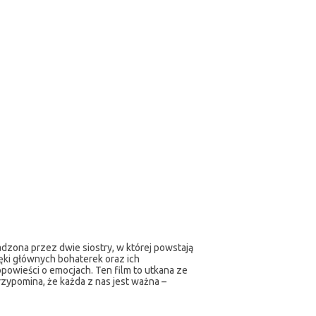
adzona przez dwie siostry, w której powstają
ęki głównych bohaterek oraz ich
opowieści o emocjach. Ten film to utkana ze
rzypomina, że każda z nas jest ważna –