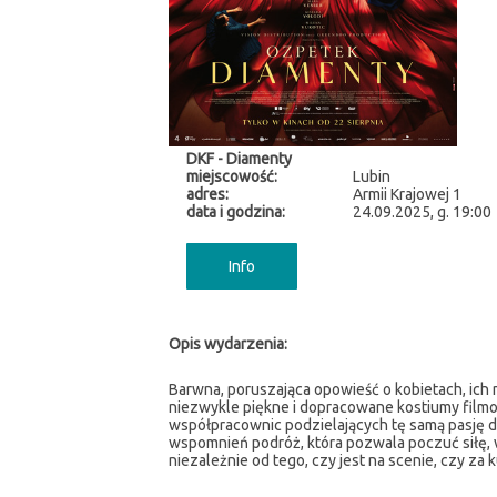
DKF - Diamenty
miejscowość:
Lubin
adres:
Armii Krajowej 1
data i godzina:
24.09.2025, g. 19:00
Info
Opis wydarzenia:
Barwna, poruszająca opowieść o kobietach, ich m
niezwykle piękne i dopracowane kostiumy filmow
współpracownic podzielających tę samą pasję do 
wspomnień podróż, która pozwala poczuć siłę, w
niezależnie od tego, czy jest na scenie, czy za k