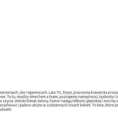
arzeniach, sile i tajemnicach. Lata 70., Rzym, pracownia krawiecka prow
e. To tu, między śmiechem a łzami, poznajemy namiętności, tęsknoty i l
szycia. Włoski klimat, kolory, humor nadają lekkości głębokiej i mocnej 
rażliwość i piękno ukryte w codziennych losach kobiet. To kino, które p
ulisami.