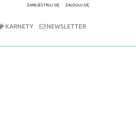
ZAREJESTRUJ SIĘ
ZALOGUJ SIĘ
0
0,00
KARNETY
NEWSLETTER
PLN
14
52