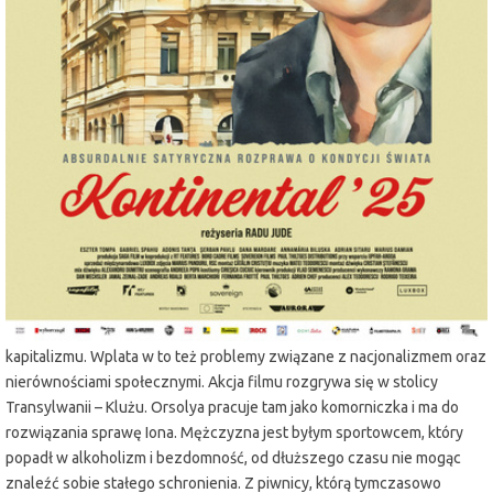
miejscowość:
Lubin
adres:
Armii Krajowej 1
data i godzina:
22.10.2025, g. 19:00
Info
Opis wydarzenia:
Film nakręcony w 10 dni, wyłącznie przy użyciu iPhone'a. Nagrodzony
Srebrnym Niedźwiedziem na Międzynarodowym Festiwalu Filmowym
w Berlinie – Berlinale 2025 za najlepszy scenariusz. Reżyser z ironią i
pełnym absurdów poczuciem humoru podejmuje temat kryzysu
mieszkaniowego, który jest wynikiem postępującego agresywnego
kapitalizmu. Wplata w to też problemy związane z nacjonalizmem oraz
nierównościami społecznymi. Akcja filmu rozgrywa się w stolicy
Transylwanii – Klużu. Orsolya pracuje tam jako komorniczka i ma do
rozwiązania sprawę Iona. Mężczyzna jest byłym sportowcem, który
popadł w alkoholizm i bezdomność, od dłuższego czasu nie mogąc
znaleźć sobie stałego schronienia. Z piwnicy, którą tymczasowo