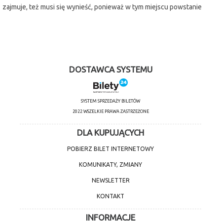
zajmuje, też musi się wynieść, ponieważ w tym miejscu powstanie
luksusowy hotel Kontinental. Przeprowadzona przez Orsolyę
eksmisja ma jednak tragiczne konsekwencje...
DOSTAWCA SYSTEMU
SYSTEM SPRZEDAŻY BILETÓW
2022 WSZELKIE PRAWA ZASTRZEŻONE
DLA KUPUJĄCYCH
POBIERZ BILET INTERNETOWY
KOMUNIKATY, ZMIANY
NEWSLETTER
KONTAKT
INFORMACJE