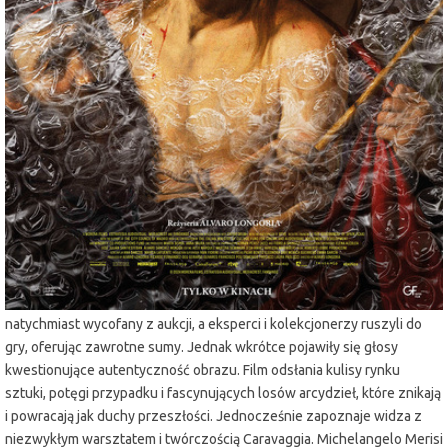
miejscowość:
Lubin
adres:
Armii Krajowej 1
data i godzina:
29.10.2025, g. 19:00
Info
Opis wydarzenia:
Trzymający w napięciu dokumentalny thriller o sztuce, obsesji i
pościgu za arcydziełem. W 2021 r. dom aukcyjny Ansorena w Madrycie
wystawił obraz zatytułowany „Ecce Homo” z ceną wywoławczą 1500
euro. W ciągu kilkunastu godzin eksperci z Hiszpanii i Włoch
rozpoznali w nim zaginione dzieło Caravaggia. Obraz został
natychmiast wycofany z aukcji, a eksperci i kolekcjonerzy ruszyli do
gry, oferując zawrotne sumy. Jednak wkrótce pojawiły się głosy
kwestionujące autentyczność obrazu. Film odsłania kulisy rynku
sztuki, potęgi przypadku i fascynujących losów arcydzieł, które znikają
i powracają jak duchy przeszłości. Jednocześnie zapoznaje widza z
niezwykłym warsztatem i twórczością Caravaggia. Michelangelo Merisi