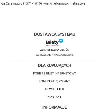
da Caravaggio (1571-1610), wielki reformator malarstwa
europejskiego, jest jedną z najbardziej tajemniczych i fascynujących
postaci historii sztuki. Był bezkompromisowy zarówno w podejściu do
sztuki, jak i życia
DOSTAWCA SYSTEMU
SYSTEM SPRZEDAŻY BILETÓW
2022 WSZELKIE PRAWA ZASTRZEŻONE
DLA KUPUJĄCYCH
POBIERZ BILET INTERNETOWY
KOMUNIKATY, ZMIANY
NEWSLETTER
KONTAKT
INFORMACJE