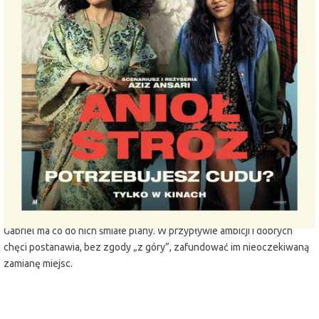
miejscowość:
Lubin
adres:
Armii Krajowej 1
data i godzina:
06.11.2025, g. 19:00
Info
Opis wydarzenia:
Arj od lat ma poczucie, że prawdziwe życie jest gdzie indziej. Z
zazdrością obserwuje bogaczy takich jak Jeff, który nie musi chwytać
się niskopłatnych zajęć, by związać koniec z końcem. Jeff mieszka w
swojej willi na wzgórzu i patrzy na świat z góry, ale nie potrafi docenić
tego, czym obdarzył go los. Żaden z nich nie wie, że początkujący anioł
Gabriel ma co do nich śmiałe plany. W przypływie ambicji i dobrych
chęci postanawia, bez zgody „z góry”, zafundować im nieoczekiwaną
zamianę miejsc.