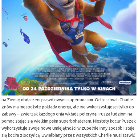
miejscowość:
Lubin
adres:
Armii Krajowej 1
data i godzina:
07.11.2025, g. 15:30
Info
Opis wydarzenia:
Danny to chłopiec, który marzy wielkich przygodach. Od zawsze jego
najlepszym kumplem jest pies Charlie – wierny, zabawny i oddany.
Niestety wraz z upływem lat psiak traci wigor i energię i ma coraz mniej
sił na wspólne zabawy. Wszystko zmienia się, gdy Charlie oraz kot
sąsiada Puszek zostają porwani przez kosmitów, po czym powracają
na Ziemię obdarzeni prawdziwymi supermocami. Od tej chwili Charlie
znów ma niespożyte pokłady energii, ale nie wykorzystuje jej tylko do
zabawy – zwierzak każdego dnia wkłada pelerynę i rusza ludziom na
pomoc stając się wielkim psim superbohaterem. Niestety kocur Puszek
wykorzystuje swoje nowe umiejętności w zupełnie inny sposób i staje
się kocim złoczyńcą. Uwielbiany przez wszystkich Charlie musi stawić