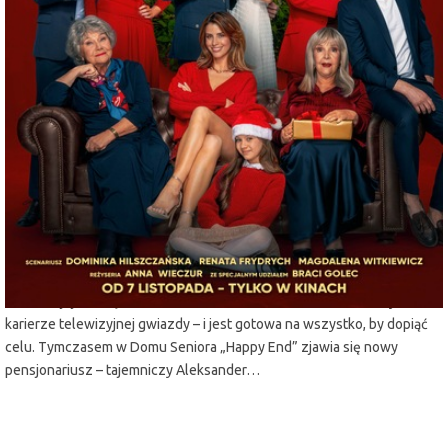
miejscowość:
Lubin
adres:
Armii Krajowej 1
data i godzina:
11.11.2025, g. 17:15
Info
Opis wydarzenia:
Tuż przed świętami Ania z Robertem biorą ślub i wyjeżdżają w krótką
podróż poślubną. Zosia zostaje na weekend pod opieką babci Sabinki.
Gdy seniorka trafia nagle do szpitala, mała wyrusza na drugi koniec
Polski, by odnaleźć prawdziwego świętego Mikołaja – pewna, że tylko
on może jej babcię uratować. Z kolei zła macocha Aldona marzy o
karierze telewizyjnej gwiazdy – i jest gotowa na wszystko, by dopiąć
celu. Tymczasem w Domu Seniora „Happy End” zjawia się nowy
pensjonariusz – tajemniczy Aleksander…