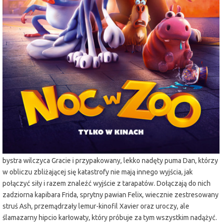
miejscowość:
Lubin
adres:
Armii Krajowej 1
data i godzina:
20.11.2025, g. 15:30
Info
Opis wydarzenia:
Kolejny dzień w miejskim zoo dobiega końca. Zwierzęta smacznie śpią,
gdy z nieba spada… meteoryt. Bum! I robi się naprawdę dziwnie. Część
zwierzaków zamienia się w neonowe, żelkowate stwory o bardzo
podejrzanych właściwościach, a całe zoo ogarnia totalny chaos. Do
akcji wkracza duet, który do tej pory wolał omijać się szerokim łukiem:
bystra wilczyca Gracie i przypakowany, lekko nadęty puma Dan, którzy
w obliczu zbliżającej się katastrofy nie mają innego wyjścia, jak
połączyć siły i razem znaleźć wyjście z tarapatów. Dołączają do nich
zadziorna kapibara Frida, sprytny pawian Felix, wiecznie zestresowany
struś Ash, przemądrzały lemur-kinofil Xavier oraz uroczy, ale
ślamazarny hipcio karłowaty, który próbuje za tym wszystkim nadążyć.