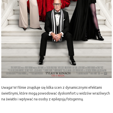
miejscowość:
Lubin
adres:
Armii Krajowej 1
data i godzina:
17.05.2026, g. 16:30
Info
Opis wydarzenia:
Dwadzieścia lat po stworzeniu kultowych ról Mirandy, Andy’ego, Emily
i Nigela, Meryl Streep, Anne Hathaway, Emily Blunt i Stanley Tucci
powracają na tętniące modą ulice Nowego Jorku i do eleganckich biur
magazynu Runway w filmie „Diabeł ubiera się u Prady 2” - długo
oczekiwanej kontynuacji hitu z 2006 r.
Uwaga! W filmie znajduje się kilka scen z dynamicznymi efektami
świetlnymi, które mogą powodować dyskomfort u widzów wrażliwych
na światło i wpływać na osoby z epilepsją fotogenną.