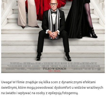
miejscowość:
Lubin
adres:
Armii Krajowej 1
data i godzina:
21.05.2026, g. 19:30
Info
Opis wydarzenia:
Dwadzieścia lat po stworzeniu kultowych ról Mirandy, Andy’ego, Emily
i Nigela, Meryl Streep, Anne Hathaway, Emily Blunt i Stanley Tucci
powracają na tętniące modą ulice Nowego Jorku i do eleganckich biur
magazynu Runway w filmie „Diabeł ubiera się u Prady 2” - długo
oczekiwanej kontynuacji hitu z 2006 r.
Uwaga! W filmie znajduje się kilka scen z dynamicznymi efektami
świetlnymi, które mogą powodować dyskomfort u widzów wrażliwych
na światło i wpływać na osoby z epilepsją fotogenną.