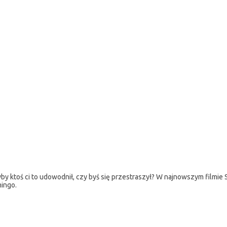
yby ktoś ci to udowodnił, czy byś się przestraszył? W najnowszym filmie
mingo.