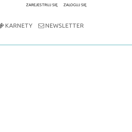
ZAREJESTRUJ SIĘ
ZALOGUJ SIĘ
0
0,00
KARNETY
NEWSLETTER
PLN
14
52