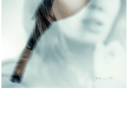
miejscowość:
Lubin
adres:
Armii Krajowej 1
data i godzina:
17.06.2026, g. 19:15
Info
Opis wydarzenia:
Gdybyś dowiedział się, że nie jesteśmy sami, gdyby ktoś ci to
udowodnił, czy byś się przestraszył? W najnowszym filmie Stevena
Spielberga występują: Emily Blunt, Josh O’Connor, Colin Firth, Eve
Hewson i Colman Domingo.