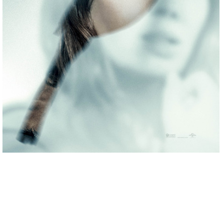
miejscowość:
Lubin
adres:
Armii Krajowej 1
data i godzina:
19.06.2026, g. 16:30
Info
Opis wydarzenia:
Gdybyś dowiedział się, że nie jesteśmy sami, gdyby ktoś ci to
udowodnił, czy byś się przestraszył? W najnowszym filmie Stevena
Spielberga występują: Emily Blunt, Josh O’Connor, Colin Firth, Eve
Hewson i Colman Domingo.