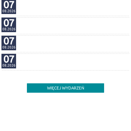
Ojczyzna
07
g. 19:30, Lubin
08.2026
Psi Patrol i dinozaury
07
g. 11:45, Lubin
08.2026
Psi Patrol i dinozaury
07
g. 13:00, Lubin
08.2026
SpiderMan: Całkiem nowy dzień 2D dubbing
07
g. 13:45, Lubin
08.2026
Psi Patrol i dinozaury
g. 15:00, Lubin
WIĘCEJ WYDARZEŃ