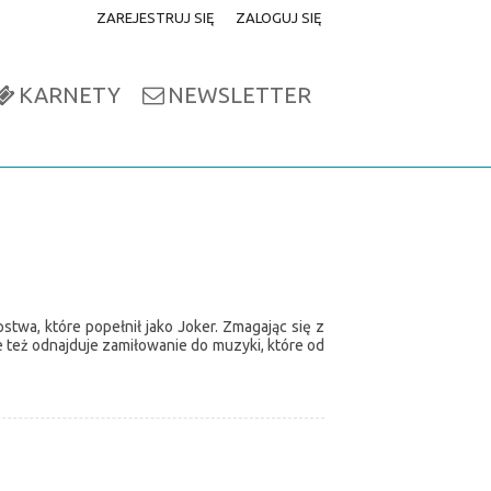
ZAREJESTRUJ SIĘ
ZALOGUJ SIĘ
0
0,00
KARNETY
NEWSLETTER
PLN
14
52
stwa, które popełnił jako Joker. Zmagając się z
e też odnajduje zamiłowanie do muzyki, które od