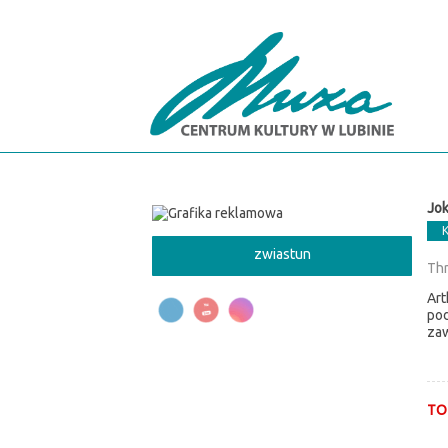
'
Jok
zwiastun
Thr
Art
pod
zaw
TO