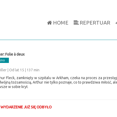
HOME
REPERTUAR
er: Folie à deux
Kino
iller | Od lat 15 | 137 min
hur Fleck, zamknięty w szpitalu w Arkham, czeka na proces za przestęp
wójną tożsamością, Arthur nie tylko poznaje, co to prawdziwa miłość, al
sze w sobie krył.
 WYDARZENIE JUŻ SIĘ ODBYŁO