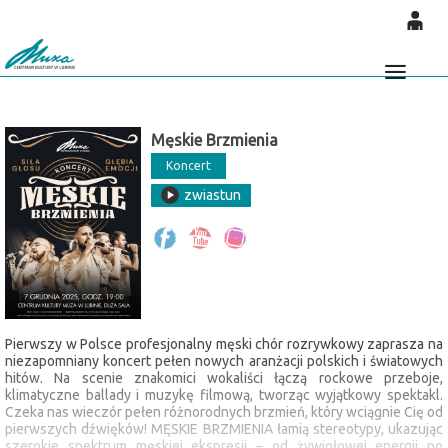
'
0
0,00
Głó
PLN
Męskie Brzmienia
Koncert
14
53
zwiastun
Pierwszy w Polsce profesjonalny męski chór rozrywkowy zaprasza na
niezapomniany koncert pełen nowych aranżacji polskich i światowych
hitów. Na scenie znakomici wokaliści łączą rockowe przeboje,
klimatyczne ballady i muzykę filmową, tworząc wyjątkowy spektakl.
Czeka nas wieczór pełen różnorodnych brzmień, który wciągnie Cię od
pierwszych dźwięków! MĘSKIE BRZMIENIA łamią stereotypy, ukazując
szerokie spektrum męskiej ekspresji – od żywiołowej energii po