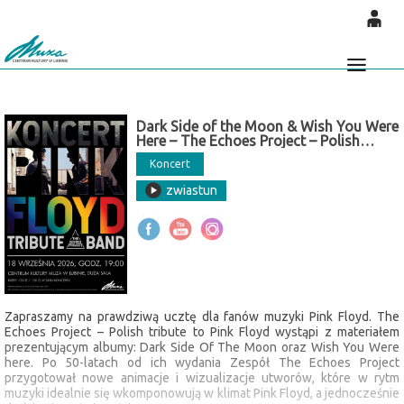
'
0
0,00
Głó
PLN
Dark Side of the Moon & Wish You Were
Here – The Echoes Project – Polish
tribute to Pink Floyd
14
52
Koncert
zwiastun
Zapraszamy na prawdziwą ucztę dla fanów muzyki Pink Floyd. The
Echoes Project – Polish tribute to Pink Floyd wystąpi z materiałem
prezentującym albumy: Dark Side Of The Moon oraz Wish You Were
here. Po 50-latach od ich wydania Zespół The Echoes Project
przygotował nowe animacje i wizualizacje utworów, które w rytm
muzyki idealnie się wkomponowują w klimat Pink Floyd, a jednocześnie