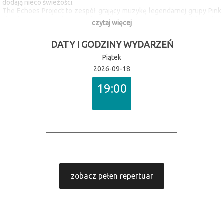
dodają nieco świeżości.
The Echoes Project to zespół grający muzykę legendarnej grupy Pink
Floyd. Jego celem i ambicją jest wierne odtworzenie muzyki, brzmień
czytaj więcej
oraz klimatu znanego z twórczości Pink Floyd. Popularność muzyki
Pink Floyd jest tak wielka, że utwory tego zespołu wykonywane są
DATY I GODZINY WYDARZEŃ
niezwykle często. Przez wielu wykonawców traktowane są jednak
tylko jako standardy, które stanowią punkt wyjścia dla własnych
Piątek
poszukiwań twórczych, nie zawsze zresztą udanych. Podejście The
2026-09-18
Echoes Project do muzyki Pink Floyd jest odmienne. Celem tego
zespołu jest zagranie muzyki Pink Floyd w możliwie taki sposób, w jaki
19:00
sam zespół Pink Floyd grał swoje utwory na koncertach w czasie, gdy
utwory te powstawały. To wersje niekiedy ze względów technicznych
są inne niż wersje płytowe, lecz w swoim klimacie niepowtarzalne i
łatwo rozpoznawalne dla każdego wiernego fana Pink Floyd. Gitarzyści
The Echoes Project bazują na sprzęcie analogowym maksymalnie
zbliżonym do tego na jakim do dziś gra.
David Gilmoure czy Roger Waters. Usłyszeć można jak brzmią
analogowe wzmacniacze Hiwatt, co jeszcze bardziej potęguje
wrażenia!
zobacz pełen repertuar
Skład zespołu:
Kamil Kuliński - wokal
Jarosław Kuropatwiński - gitary
Tymon Czerwiński - gitary, gitara hawajska, pianino, wokal
Piotr Jaracz - perkusja, wizualizacje, syntezator
Dariusz Chojnacki - gitara basowa