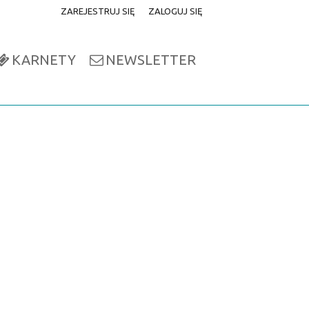
ZAREJESTRUJ SIĘ
ZALOGUJ SIĘ
0
0,00
KARNETY
NEWSLETTER
PLN
14
49