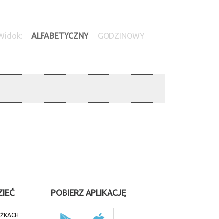
Widok:
ALFABETYCZNY
GODZINOWY
ZIEĆ
POBIERZ APLIKACJĘ
IŻKACH